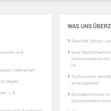
WAS UNS ÜBER
Geprüfte Schutz- und
Personen und
Gute Deutschkenntnis
Kommunikation mit 
ist
owie Lieferanten
Technisches Verstän
im Objekt
vorausgesetzt
en, z. B.
Grundkenntnisse in 
Dokumentation korr
tsrelevante Ereignisse