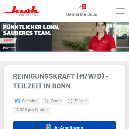
Zum Hauptinhalt springen
0
Gemerkte Jobs
REINIGUNGSKRAFT (M/W/D) -
TEILZEIT IN BONN
Cleaning
Bonn
Teilzeit
15,00€ pro Stunde
Ihr Arbeitsweg