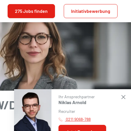
275 Jobs finden
Initiativbewerbung
Ihr Ansprechpartner
W/D)
Niklas Arnold
Recruiter
0211 9068-788