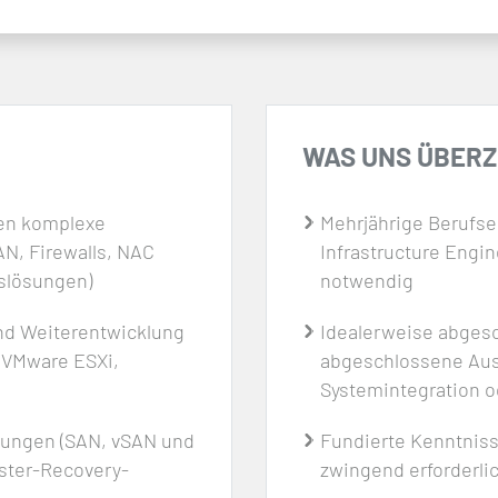
WAS UNS ÜBER
ren komplexe
Mehrjährige Berufse
N, Firewalls, NAC
Infrastructure Engin
gslösungen)
notwendig
und Weiterentwicklung
Idealerweise abges
n VMware ESXi,
abgeschlossene Ausb
Systemintegration od
sungen (SAN, vSAN und
Fundierte Kenntnis
ster-Recovery-
zwingend erforderlic