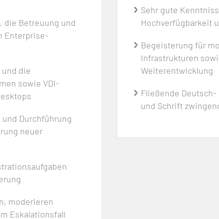
Sehr gute Kenntniss
b, die Betreuung und
Hochverfügbarkeit u
n Enterprise-
Begeisterung für mo
Infrastrukturen sowi
b und die
Weiterentwicklung
rmen sowie VDI-
Fließende Deutsch- 
Desktops
und Schrift zwingend
ng und Durchführung
hrung neuer
strationsaufgaben
ierung
n, moderieren
m Eskalationsfall