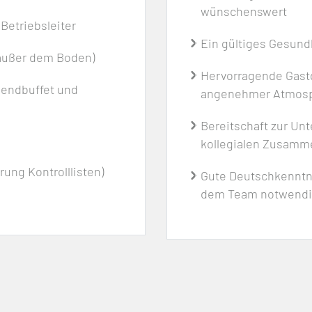
wünschenswert
Betriebsleiter
Ein gültiges Gesundh
(außer dem Boden)
Hervorragende Gastg
endbuffet und
angenehmer Atmosp
Bereitschaft zur Un
kollegialen Zusamm
ung Kontrolllisten)
Gute Deutschkenntn
dem Team notwend