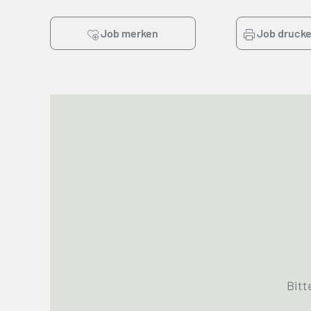
Job merken
Job druck
Bitt