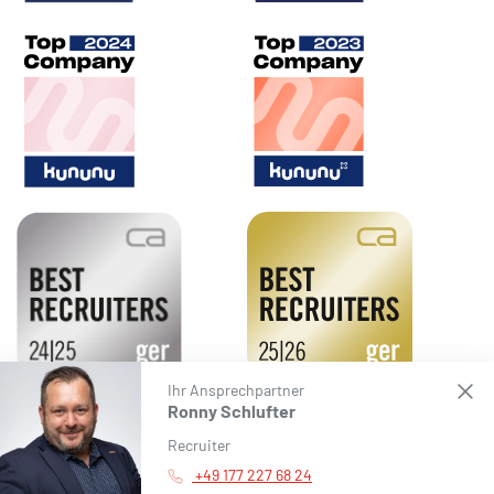
Ihr Ansprechpartner
Ronny Schlufter
Recruiter
Impressum
/
Datenschutz
/
Haftungsausschluss
/
Barrierefreiheit
/
+49 177 227 68 24
Cookie Settings