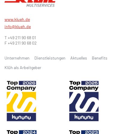
www.klueh.de
info@klueh.de
T +49 211 90 68 01
F +49 211 90 68 02
Unternehmen
Dienstleistungen
Aktuelles
Benefits
Klüh als Arbeitgeber