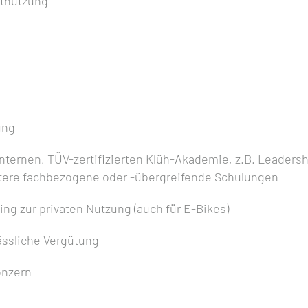
atnutzung
ung
nternen, TÜV-zertifizierten Klüh-Akademie, z.B. Leaders
itere fachbezogene oder -übergreifende Schulungen
ng zur privaten Nutzung (auch für E-Bikes)
lässliche Vergütung
onzern