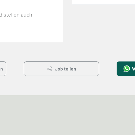
d stellen auch
en
Job teilen
W