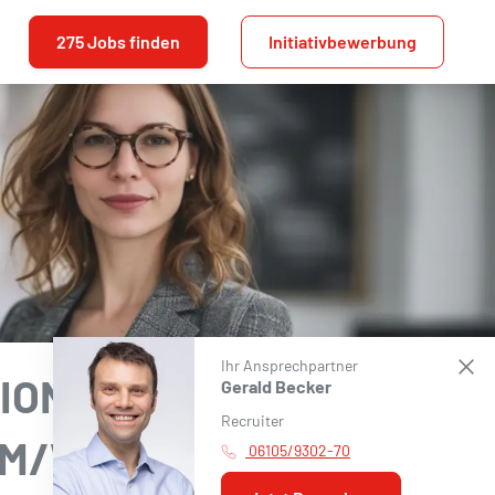
275 Jobs finden
Initiativbewerbung
Ihr Ansprechpartner
IONAL,
Gerald Becker
Recruiter
(M/W/D)
06105/9302-70